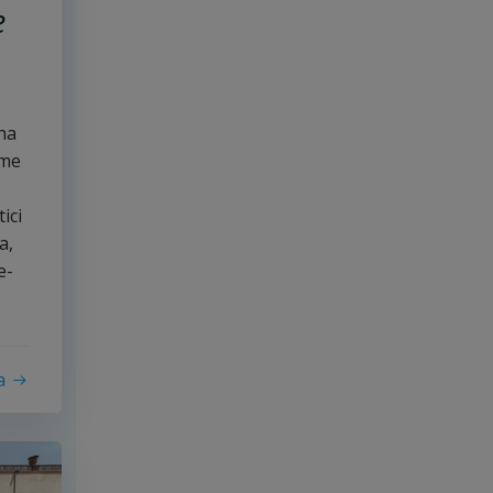
e
gna
ome
ici
a,
e-
a