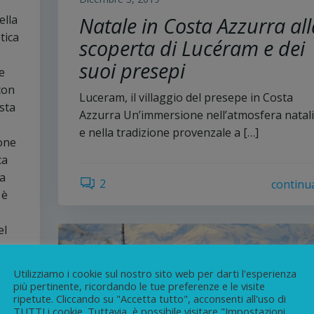
ella
Natale in Costa Azzurra all
tica
scoperta di Lucéram e dei
suoi presepi
 e
con
Luceram, il villaggio del presepe in Costa
sta
Azzurra Un’immersione nell’atmosfera natali
e nella tradizione provenzale a […]
one
ca
ca
2
continu
 è
el
r
Utilizziamo i cookie sul nostro sito web per darti l'esperienza
uoi
più pertinente, ricordando le tue preferenze e le visite
ripetute. Cliccando su "Accetta tutto", acconsenti all'uso di
TUTTI i cookie. Tuttavia, è possibile visitare "Impostazioni