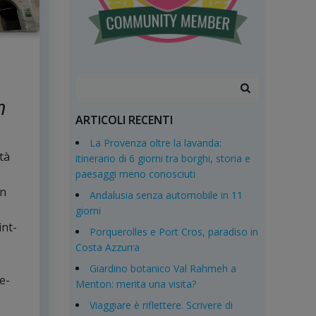
Search
for:
n
ARTICOLI RECENTI
La Provenza oltre la lavanda:
tà
itinerario di 6 giorni tra borghi, storia e
paesaggi meno conosciuti
un
Andalusia senza automobile in 11
giorni
int-
Porquerolles e Port Cros, paradiso in
Costa Azzurra
Giardino botanico Val Rahmeh a
e-
Menton: merita una visita?
Viaggiare è riflettere. Scrivere di