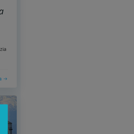
a
zia
a