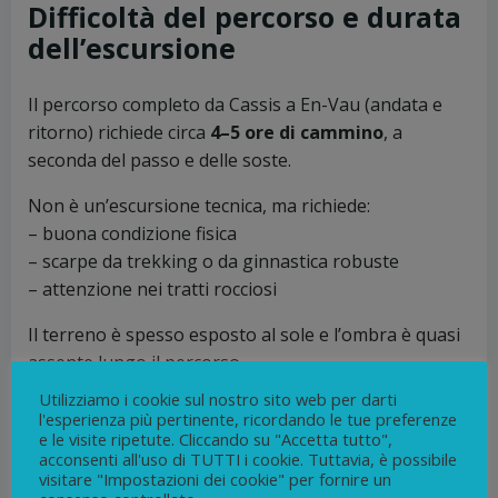
Difficoltà del percorso e durata
dell’escursione
Il percorso completo da Cassis a En-Vau (andata e
ritorno) richiede circa
4–5 ore di cammino
, a
seconda del passo e delle soste.
Non è un’escursione tecnica, ma richiede:
– buona condizione fisica
– scarpe da trekking o da ginnastica robuste
– attenzione nei tratti rocciosi
Il terreno è spesso esposto al sole e l’ombra è quasi
assente lungo il percorso.
Utilizziamo i cookie sul nostro sito web per darti
l'esperienza più pertinente, ricordando le tue preferenze
e le visite ripetute. Cliccando su "Accetta tutto",
acconsenti all'uso di TUTTI i cookie. Tuttavia, è possibile
visitare "Impostazioni dei cookie" per fornire un