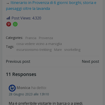
→
Itinerario in Provenza di 6 giorni: borghi, storia e
paesaggi oltre la lavanda
Post Views:
4.320
Categories:
Francia
Provenza
cosa vedere vicino a marsiglia
Tags:
escursionismo-trekking
Mare
snorkelling
Post
Post
Previous post
Next post
navigation
navigation
11 Responses
Monica
ha detto:
28 Giugno 2023 alle 13h10
Ma è preferibile visitarle in barca o a piedi.