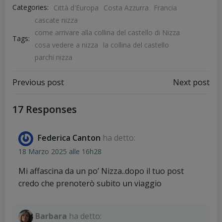
Categories:
Città d'Europa
Costa Azzurra
Francia
cascate nizza
come arrivare alla collina del castello di Nizza
Tags:
cosa vedere a nizza
la collina del castello
parchi nizza
Post
Post
Previous post
Next post
navigation
navigation
17 Responses
Federica Canton
ha detto:
18 Marzo 2025 alle 16h28
Mi affascina da un po’ Nizza..dopo il tuo post
credo che prenoterò subito un viaggio
Barbara
ha detto: