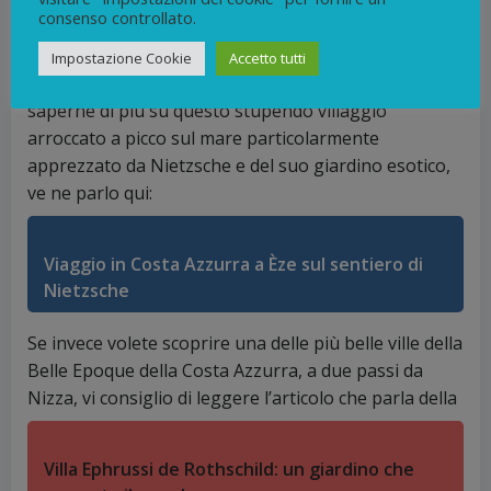
consenso controllato.
Quello di Nizza non fu il solo castello che Luigi XIV
fece distruggere; il sovrano fu responsabile anche
Impostazione Cookie
Accetto tutti
dello smantellamento di quello di Èze. Se volete
saperne di più su questo stupendo villaggio
arroccato a picco sul mare particolarmente
apprezzato da Nietzsche e del suo giardino esotico,
ve ne parlo qui:
Viaggio in Costa Azzurra a Èze sul sentiero di
Nietzsche
Se invece volete scoprire una delle più belle ville della
Belle Epoque della Costa Azzurra, a due passi da
Nizza, vi consiglio di leggere l’articolo che parla della
Villa Ephrussi de Rothschild: un giardino che