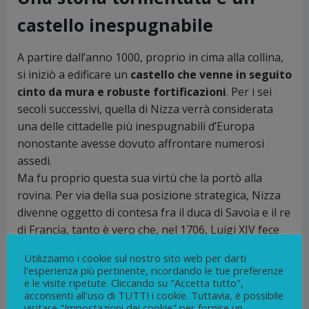
castello inespugnabile
A partire dall’anno 1000, proprio in cima alla collina,
si iniziò a edificare un
castello che venne in seguito
cinto da mura e robuste fortificazioni
. Per i sei
secoli successivi, quella di Nizza verrà considerata
una delle cittadelle più inespugnabili d’Europa
nonostante avesse dovuto affrontare numerosi
assedi.
Ma fu proprio questa sua virtù che la portò alla
rovina. Per via della sua posizione strategica, Nizza
divenne oggetto di contesa fra il duca di Savoia e il re
di Francia, tanto è vero che, nel 1706, Luigi XIV fece
radere al suolo dalle sue truppe la cittadella e
Utilizziamo i cookie sul nostro sito web per darti
smantellare tutte le fortificazioni. Un vero e proprio
l'esperienza più pertinente, ricordando le tue preferenze
scacco per il duca di Savoia che perdeva così un
e le visite ripetute. Cliccando su "Accetta tutto",
acconsenti all'uso di TUTTI i cookie. Tuttavia, è possibile
importantissimo fortino.
visitare "Impostazioni dei cookie" per fornire un