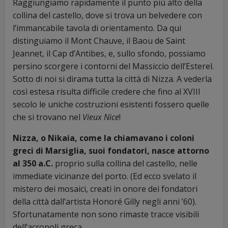
Raggiungiamo rapidamente il punto più alto della
collina del castello, dove si trova un belvedere con
l’immancabile tavola di orientamento. Da qui
distinguiamo il Mont Chauve, il Baou de Saint
Jeannet, il Cap d’Antibes, e, sullo sfondo, possiamo
persino scorgere i contorni del Massiccio dell’Esterel.
Sotto di noi si dirama tutta la città di Nizza. A vederla
così estesa risulta difficile credere che fino al XVIII
secolo le uniche costruzioni esistenti fossero quelle
che si trovano nel
Vieux Nice
!
Nizza, o Nikaia, come la chiamavano i coloni
greci di Marsiglia, suoi fondatori, nasce attorno
al 350 a.C.
proprio sulla collina del castello, nelle
immediate vicinanze del porto. (Ed ecco svelato il
mistero dei mosaici, creati in onore dei fondatori
della città dall’artista Honoré Gilly negli anni ’60).
Sfortunatamente non sono rimaste tracce visibili
dell’acropoli greca.