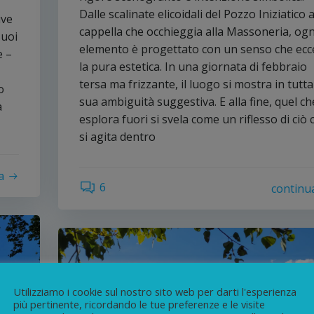
Dalle scalinate elicoidali del Pozzo Iniziatico a
ive
cappella che occhieggia alla Massoneria, ogn
suoi
elemento è progettato con un senso che ec
e –
la pura estetica. In una giornata di febbraio
tersa ma frizzante, il luogo si mostra in tutta
o
sua ambiguità suggestiva. E alla fine, quel ch
a
esplora fuori si svela come un riflesso di ciò 
si agita dentro
a
6
continu
Utilizziamo i cookie sul nostro sito web per darti l'esperienza
più pertinente, ricordando le tue preferenze e le visite