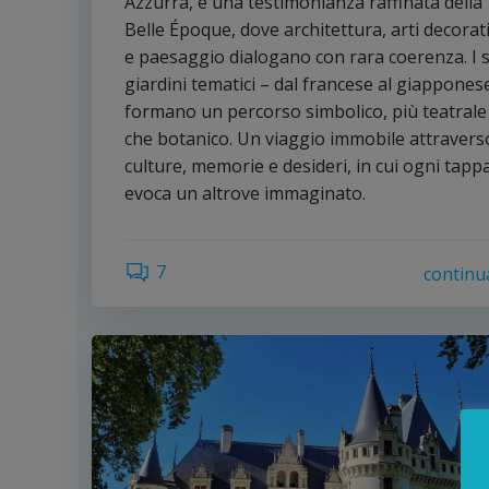
Azzurra, è una testimonianza raffinata della
Belle Époque, dove architettura, arti decorat
e paesaggio dialogano con rara coerenza. I 
giardini tematici – dal francese al giappones
formano un percorso simbolico, più teatrale
che botanico. Un viaggio immobile attravers
culture, memorie e desideri, in cui ogni tapp
evoca un altrove immaginato.
7
continu