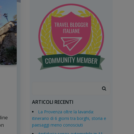
Search
for:
ARTICOLI RECENTI
La Provenza oltre la lavanda:
line
itinerario di 6 giorni tra borghi, storia e
on
paesaggi meno conosciuti
Andalusia senza automobile in 11