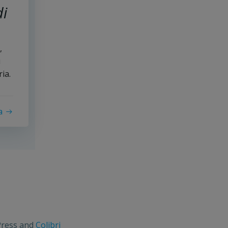
di
,
i
ria.
a
dPress and
Colibri