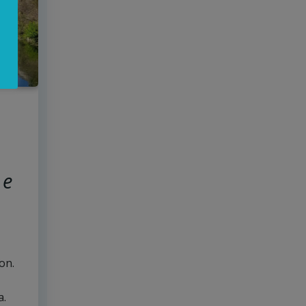
 e
on.
a.