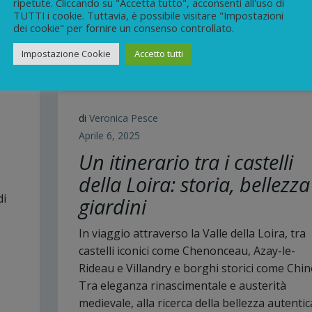
ripetute. Cliccando su "Accetta tutto", acconsenti all'uso di
TUTTI i cookie. Tuttavia, è possibile visitare "Impostazioni
dei cookie" per fornire un consenso controllato.
Impostazione Cookie
Accetto tutti
di
Veronica Pesce
Aprile 6, 2025
Un itinerario tra i castelli
della Loira: storia, bellezza
di
giardini
In viaggio attraverso la Valle della Loira, tra
castelli iconici come Chenonceau, Azay-le-
Rideau e Villandry e borghi storici come Chin
Tra eleganza rinascimentale e austerità
medievale, alla ricerca della bellezza autentic