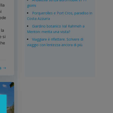
lla
giorni
i
Porquerolles e Port Cros, paradiso in
cede
Costa Azzurra
Giardino botanico Val Rahmeh a
 la
Menton: merita una visita?
e si
Viaggiare è riflettere. Scrivere di
che
viaggio con lentezza ancora di più.
a