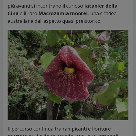
più avanti si incontrano il curioso
latanier della
Cina
e il raro
Macrozamia moorei
, una cicadea
australiana dall’aspetto quasi preistorico.
Il percorso continua tra rampicanti e fioriture