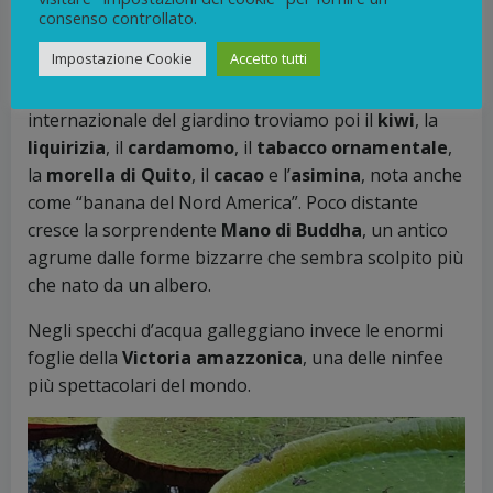
consenso controllato.
Impostazione Cookie
Accetto tutti
Tra le piante che raccontano meglio la vocazione
internazionale del giardino troviamo poi il
kiwi
, la
liquirizia
, il
cardamomo
, il
tabacco ornamentale
,
la
morella di Quito
, il
cacao
e l’
asimina
, nota anche
come “banana del Nord America”. Poco distante
cresce la sorprendente
Mano di Buddha
, un antico
agrume dalle forme bizzarre che sembra scolpito più
che nato da un albero.
Negli specchi d’acqua galleggiano invece le enormi
foglie della
Victoria amazzonica
, una delle ninfee
più spettacolari del mondo.