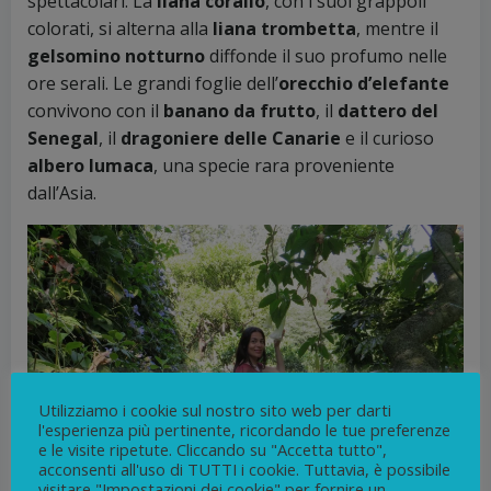
spettacolari. La
liana corallo
, con i suoi grappoli
colorati, si alterna alla
liana trombetta
, mentre il
gelsomino notturno
diffonde il suo profumo nelle
ore serali. Le grandi foglie dell’
orecchio d’elefante
convivono con il
banano da frutto
, il
dattero del
Senegal
, il
dragoniere delle Canarie
e il curioso
albero lumaca
, una specie rara proveniente
dall’Asia.
Utilizziamo i cookie sul nostro sito web per darti
l'esperienza più pertinente, ricordando le tue preferenze
e le visite ripetute. Cliccando su "Accetta tutto",
acconsenti all'uso di TUTTI i cookie. Tuttavia, è possibile
visitare "Impostazioni dei cookie" per fornire un