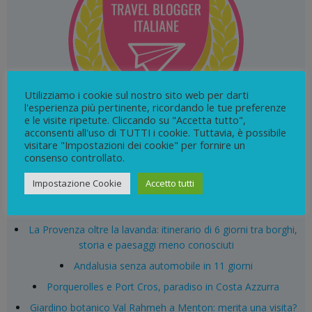
Utilizziamo i cookie sul nostro sito web per darti
l'esperienza più pertinente, ricordando le tue preferenze
e le visite ripetute. Cliccando su "Accetta tutto",
acconsenti all'uso di TUTTI i cookie. Tuttavia, è possibile
visitare "Impostazioni dei cookie" per fornire un
consenso controllato.
Search
Impostazione Cookie
Accetto tutti
for:
ARTICOLI RECENTI
La Provenza oltre la lavanda: itinerario di 6 giorni tra borghi,
storia e paesaggi meno conosciuti
Andalusia senza automobile in 11 giorni
Porquerolles e Port Cros, paradiso in Costa Azzurra
Giardino botanico Val Rahmeh a Menton: merita una visita?