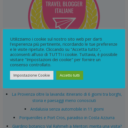
Utilizziamo i cookie sul nostro sito web per darti
l'esperienza più pertinente, ricordando le tue preferenze
e le visite ripetute. Cliccando su "Accetta tutto",
acconsenti all'uso di TUTTI i cookie. Tuttavia, è possibile
visitare "Impostazioni dei cookie" per fornire un
consenso controllato.
Search
Impostazione Cookie
Accetto tutti
for:
ARTICOLI RECENTI
La Provenza oltre la lavanda: itinerario di 6 giorni tra borghi,
storia e paesaggi meno conosciuti
Andalusia senza automobile in 11 giorni
Porquerolles e Port Cros, paradiso in Costa Azzurra
Giardino botanico Val Rahmeh a Menton: merita una visita?