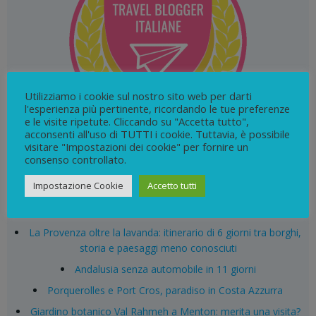
Utilizziamo i cookie sul nostro sito web per darti
l'esperienza più pertinente, ricordando le tue preferenze
e le visite ripetute. Cliccando su "Accetta tutto",
acconsenti all'uso di TUTTI i cookie. Tuttavia, è possibile
visitare "Impostazioni dei cookie" per fornire un
consenso controllato.
Search
Impostazione Cookie
Accetto tutti
for:
ARTICOLI RECENTI
La Provenza oltre la lavanda: itinerario di 6 giorni tra borghi,
storia e paesaggi meno conosciuti
Andalusia senza automobile in 11 giorni
Porquerolles e Port Cros, paradiso in Costa Azzurra
Giardino botanico Val Rahmeh a Menton: merita una visita?