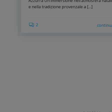
Azzurra Un’immersione nell’atmosfera natali
e nella tradizione provenzale a […]
2
continu