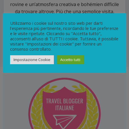
rovine e un’atmosfera creativa e bohémien difficile
da trovare altrove. Più che una semplice visita,
Bussana Vecchia è un’esperienza: un luogo dove
Utilizziamo i cookie sul nostro sito web per darti
arte, storia e decadenza si intrecciano e dove ogni
l'esperienza più pertinente, ricordando le tue preferenze
angolo sembra raccontare una rinascita
e le visite ripetute. Cliccando su "Accetta tutto",
acconsenti all'uso di TUTTI i cookie. Tuttavia, è possibile
sorprendente.
visitare "Impostazioni dei cookie" per fornire un
consenso controllato.
10
continua
Impostazione Cookie
Accetto tutti