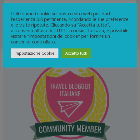
frizzante, il luogo si mostra in tutta la sua ambiguità
suggestiva. E alla fine, quel che si esplora fuori si
Utilizziamo i cookie sul nostro sito web per darti
l'esperienza più pertinente, ricordando le tue preferenze
svela come un riflesso di ciò che si agita dentro
e le visite ripetute. Cliccando su "Accetta tutto",
acconsenti all'uso di TUTTI i cookie. Tuttavia, è possibile
visitare "Impostazioni dei cookie" per fornire un
6
continua
consenso controllato.
Impostazione Cookie
Accetto tutti