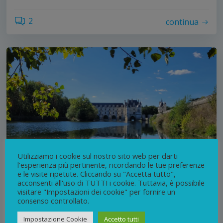
2
continua
Utilizziamo i cookie sul nostro sito web per darti
l'esperienza più pertinente, ricordando le tue preferenze
e le visite ripetute. Cliccando su "Accetta tutto",
acconsenti all'uso di TUTTI i cookie. Tuttavia, è possibile
di
Veronica Pesce
visitare "Impostazioni dei cookie" per fornire un
Aprile 6, 2025
consenso controllato.
Un itinerario tra i castelli della
Impostazione Cookie
Accetto tutti