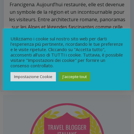
Francigena. Aujourd’hui restaurée, elle est devenue
un symbole de la région et un incontournable pour
les visiteurs. Entre architecture romane, panoramas
sur les Alpes et légendes fascinantes comme celle
de la Belle Alda ou des anges bâtisseurs, la Sacra
Utilizziamo i cookie sul nostro sito web per darti
offre une expérience unique mêlant histoire,
l'esperienza più pertinente, ricordando le tue preferenze
spiritualité et nature. Accessible en voiture ou par
e le visite ripetute. Cliccando su "Accetta tutto",
acconsenti all'uso di TUTTI i cookie. Tuttavia, è possibile
de magnifiques sentiers de randonnée, elle reste
visitare "Impostazioni dei cookie" per fornire un
une excursion incontournable depuis Turin.
consenso controllato.
Impostazione Cookie
J'accepte tout
0
continua