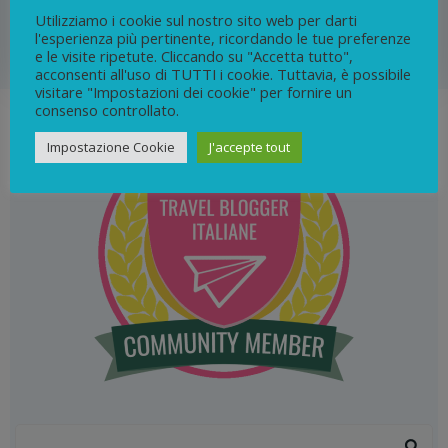
Utilizziamo i cookie sul nostro sito web per darti
l'esperienza più pertinente, ricordando le tue preferenze
0
continua
e le visite ripetute. Cliccando su "Accetta tutto",
acconsenti all'uso di TUTTI i cookie. Tuttavia, è possibile
visitare "Impostazioni dei cookie" per fornire un
consenso controllato.
Impostazione Cookie
J'accepte tout
Search