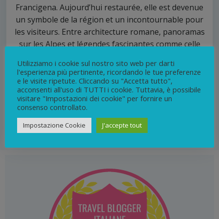
Francigena. Aujourd’hui restaurée, elle est devenue
un symbole de la région et un incontournable pour
les visiteurs. Entre architecture romane, panoramas
sur les Alpes et légendes fascinantes comme celle
de la Belle Alda ou des anges bâtisseurs, la Sacra
Utilizziamo i cookie sul nostro sito web per darti
offre une expérience unique mêlant histoire,
l'esperienza più pertinente, ricordando le tue preferenze
spiritualité et nature. Accessible en voiture ou par
e le visite ripetute. Cliccando su "Accetta tutto",
acconsenti all'uso di TUTTI i cookie. Tuttavia, è possibile
de magnifiques sentiers de randonnée, elle reste
visitare "Impostazioni dei cookie" per fornire un
une excursion incontournable depuis Turin.
consenso controllato.
Impostazione Cookie
J'accepte tout
0
continua