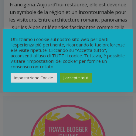
Francigena. Aujourd’hui restaurée, elle est devenue
un symbole de la région et un incontournable pour
les visiteurs. Entre architecture romane, panoramas
sur les Alpes et légendes fascinantes comme celle
de la Belle Alda ou des anges bâtisseurs, la Sacra
Utilizziamo i cookie sul nostro sito web per darti
offre une expérience unique mêlant histoire,
l'esperienza più pertinente, ricordando le tue preferenze
spiritualité et nature. Accessible en voiture ou par
e le visite ripetute. Cliccando su "Accetta tutto",
acconsenti all'uso di TUTTI i cookie. Tuttavia, è possibile
de magnifiques sentiers de randonnée, elle reste
visitare "Impostazioni dei cookie" per fornire un
une excursion incontournable depuis Turin.
consenso controllato.
Impostazione Cookie
J'accepte tout
0
continua