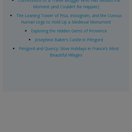
Confessions of a Travel Blogger Who Has Missed the
Moment (and Couldn’t Be Happier)
The Leaning Tower of Pisa, Instagram, and the Curious
Human Urge to Hold Up a Medieval Monument
Exploring the Hidden Gems of Provence
Josephine Baker’s Castle in Périgord
Périgord and Quercy: Slow Holidays in France’s Most
Beautiful Villages