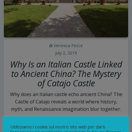
di
Veronica Pesce
July 2, 2019
Why Is an Italian Castle Linked
to Ancient China? The Mystery
of Catajo Castle
Why does an Italian castle echo ancient China? The
Castle of Catajo reveals a world where history,
myth, and Renaissance imagination blur together.
0
continua
Utilizziamo i cookie sul nostro sito web per darti