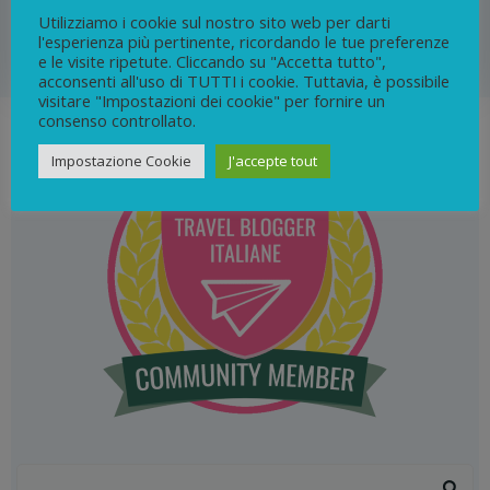
Utilizziamo i cookie sul nostro sito web per darti
l'esperienza più pertinente, ricordando le tue preferenze
0
continua
e le visite ripetute. Cliccando su "Accetta tutto",
acconsenti all'uso di TUTTI i cookie. Tuttavia, è possibile
visitare "Impostazioni dei cookie" per fornire un
consenso controllato.
Impostazione Cookie
J'accepte tout
Search