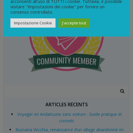
acconsenti all'uso di TUTTI i cookie. Tuttavia, è possibile
visitare "Impostazioni dei cookie" per fornire un
consenso controllato.
Impostazione Cookie
J'accepte tout
Search
for:
ARTICLES RÉCENTS
Voyager en Andalousie sans voiture : Guide pratique et
conseils
Bussana Vecchia, renaissance d’un village abandonné en